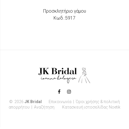
Προσκλητήριο γάμου
Κωδ.:5917
©
2026
JK Bridal
Επικοινωνία
|
Όροι χρήσης & πολιτική
απορρήτου
|
Αναζήτηση
Κατασκευή ιστοσελίδας Noetik