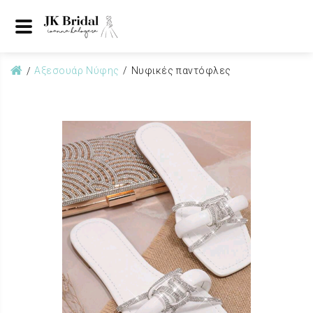
Αξεσουάρ Νύφης
Nυφικές παντόφλες