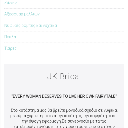
Ζώνες
Αξεσουάρ μαλλιών
Νυφικές ρόμπες και νυχτικά
Πέπλα
Τιάρες
JK Bridal
''EVERY WOMAN DESERVES TO LIVE HER OWN FAIRYTALE''
Στο κατάστημά μας θα βρείτε μοναδικά σχέδια σε νυφικά,
με κύρια χαρακτηριστικά την
ποιότητα, την κομψότητα και
την άψογη εφαρμογή.Σε συνεργασία με τα πιο
καταξιωμένα ονόματα στον χώρο του νυφικού,στόχος