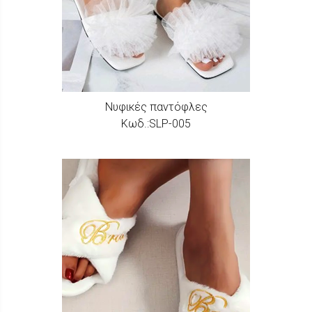
Νυφικές παντόφλες
Κωδ.:SLP-005