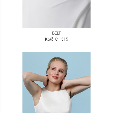
BELT
Κωδ.:C-1515