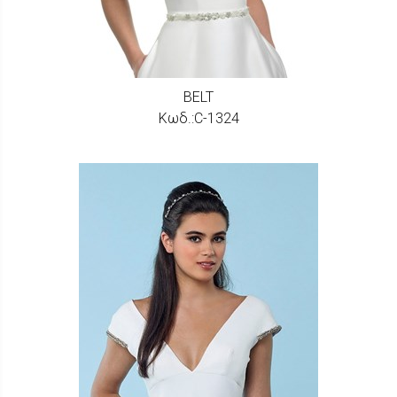
BELT
Κωδ.:C-1324