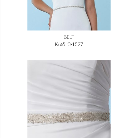
BELT
Κωδ.:C-1527