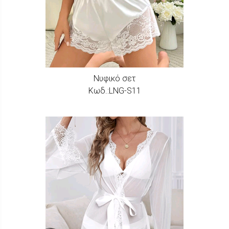
Νυφικό σετ
Κωδ.:LNG-S11