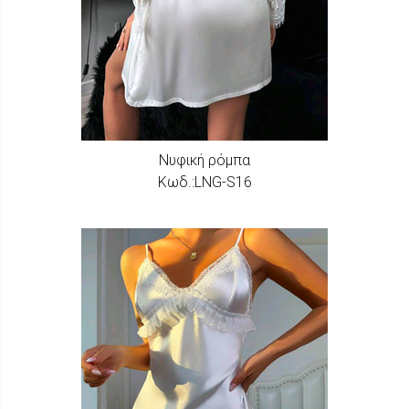
Νυφική ρόμπα
Κωδ.:LNG-S16