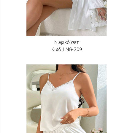
Νυφικό σετ
Κωδ.:LNG-S09