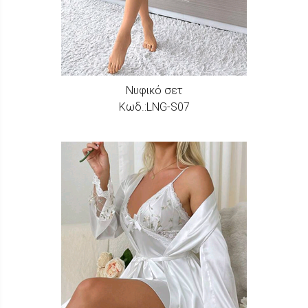
Νυφικό σετ
Κωδ.:LNG-S07