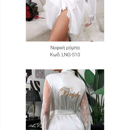
Νυφική ρόμπα
Κωδ.:LNG-S10