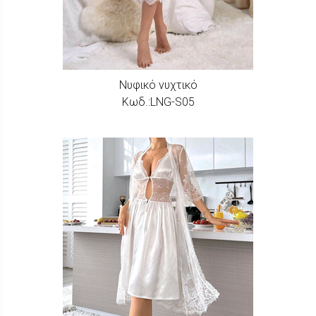
Νυφικό νυχτικό
Κωδ.:LNG-S05