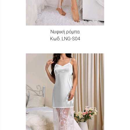
Nυφική ρόμπα
Κωδ.:LNG-S04