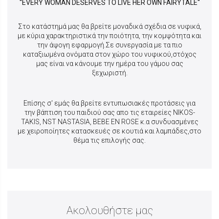
''EVERY WOMAN DESERVES TO LIVE HER OWN FAIRYTALE''
Στο κατάστημά μας θα βρείτε μοναδικά σχέδια σε νυφικά,
με κύρια χαρακτηριστικά την
ποιότητα, την κομψότητα και
την άψογη εφαρμογή.Σε συνεργασία με τα πιο
καταξιωμένα ονόματα στον χώρο του νυφικού,στόχος
μας είναι να κάνουμε την ημέρα του γάμου σας
ξεχωριστή.
Επίσης σ' εμάς θα βρείτε εντυπωσιακές προτάσεις για
την βάπτιση του παιδιού σας απο τις εταιρείες NIKOS-
TAKIS, NST NASTASIA, BEBE EN ROSE κ.α συνδυασμένες
με χειροποίητες κατασκευές σε κουτιά και λαμπάδες,στο
θέμα τις επιλογής σας.
Ακολουθήστε μας