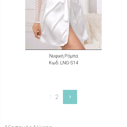
Nυφική Ρόμπα
Κωδ.:LNG-S14
1
2