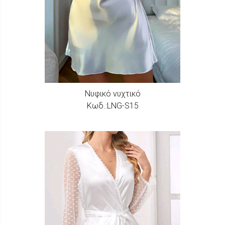
Νυφικό νυχτικό
Κωδ.:LNG-S15