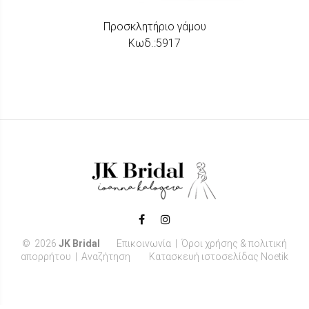
Προσκλητήριο γάμου
Κωδ.:5917
©
2026
JK Bridal
Επικοινωνία
|
Όροι χρήσης & πολιτική
απορρήτου
|
Αναζήτηση
Κατασκευή ιστοσελίδας Noetik