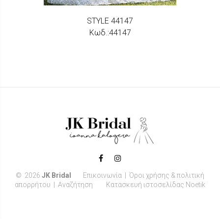
STYLE 44147
Κωδ.:44147
©
2026
JK Bridal
Επικοινωνία
|
Όροι χρήσης & πολιτική
απορρήτου
|
Αναζήτηση
Κατασκευή ιστοσελίδας Noetik